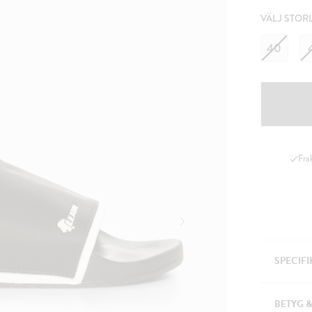
VÄLJ STOR
40
Fra
SPECIF
BETYG 