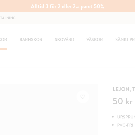
Alltid 3 för 2 eller 2:a paret 50%
ETALNING
KOR
BARNSKOR
SKOVÅRD
VÄSKOR
SÄNKT PR
LEJON, 
Pris
:
50 kr
50 kr
URSPRUNG
PVC-FRI