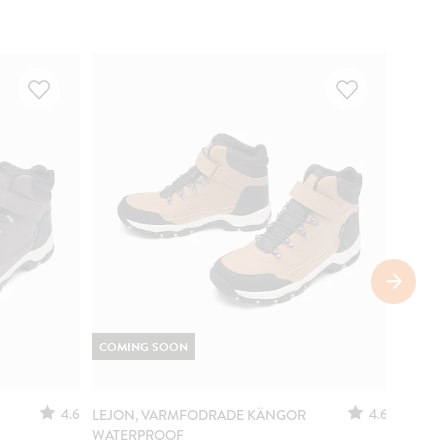
COMING SOON
4.6
4.6
LEJON, VARMFODRADE KÄNGOR
LEJON,
WATERPROOF
UTTAGB