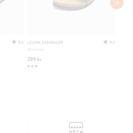
SÄNKT 
4.6
4.6
LEJON, SANDALER
STEPSI
BEKVÄMA
URSPRUN
299 kr
200 k