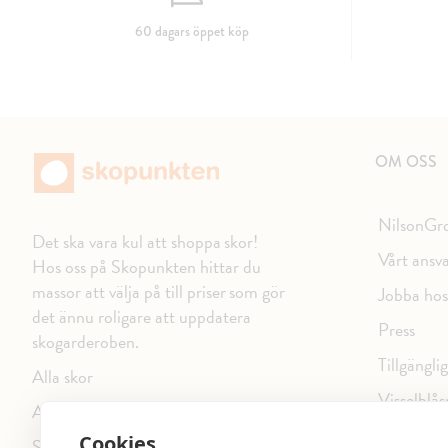
60 dagars öppet köp
OM OSS
NilsonGr
Det ska vara kul att shoppa skor!
Vårt ansv
Hos oss på Skopunkten hittar du
massor att välja på till priser som gör
Jobba hos
det ännu roligare att uppdatera
Press
skogarderoben.
Tillgängli
Alla skor
Visselblås
Alla varumärken
Integritet
Cookies
Sitemap