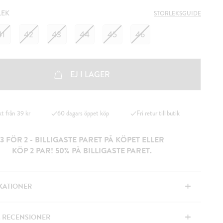
LEK
STORLEKSGUIDE
41
42
43
44
45
46
EJ I LAGER
kt från 39 kr
60 dagars öppet köp
Fri retur till butik
3 FÖR 2 - BILLIGASTE PARET PÅ KÖPET ELLER
KÖP 2 PAR! 50% PÅ BILLIGASTE PARET.
+
IKATIONER
+
& RECENSIONER