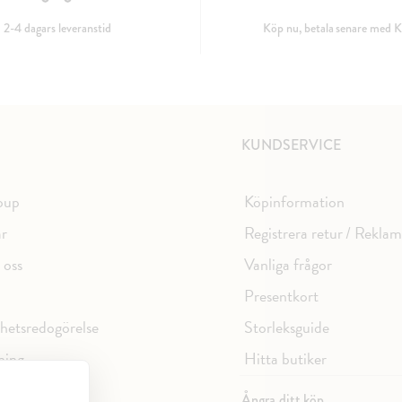
2-4 dagars leveranstid
Köp nu, betala senare med K
KUNDSERVICE
oup
Köpinformation
ar
Registrera retur / Rekla
 oss
Vanliga frågor
Presentkort
ghetsredogörelse
Storleksguide
ning
Hitta butiker
spolicy
Ångra ditt köp