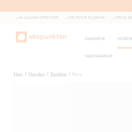
60 DAGARS ÖPPET KÖP
FRI RETUR TILL BUTIK
TRYGG B
DAMSKOR
HERRS
VARUMÄRKEN
Hem
Herrskor
Sandaler
Nova