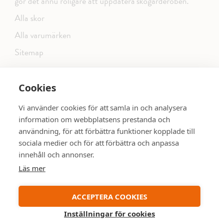
gör det ännu roligare att uppdatera skogarderoben.
Alla skor
Alla varumärken
Sitemap
Cookies
FÖLJ OSS PÅ SOCIALA MEDIER
Vi använder cookies för att samla in och analysera
information om webbplatsens prestanda och
användning, för att förbättra funktioner kopplade till
sociala medier och för att förbättra och anpassa
dinsko.se
SE MER SKOR:
innehåll och annonser.
Läs mer
ACCEPTERA COOKIES
Inställningar för cookies