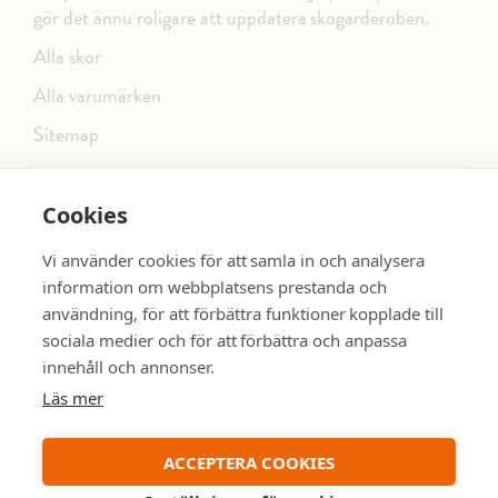
gör det ännu roligare att uppdatera skogarderoben.
Alla skor
Alla varumärken
Sitemap
Cookies
FÖLJ OSS PÅ SOCIALA MEDIER
Vi använder cookies för att samla in och analysera
information om webbplatsens prestanda och
användning, för att förbättra funktioner kopplade till
sociala medier och för att förbättra och anpassa
dinsko.se
SE MER SKOR:
innehåll och annonser.
Läs mer
ACCEPTERA COOKIES