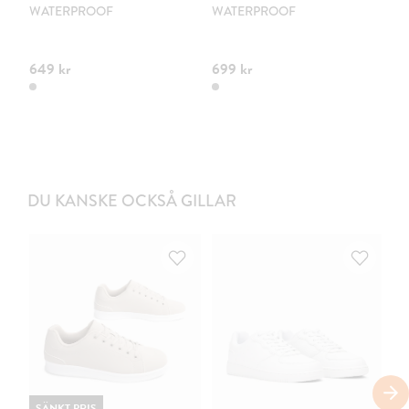
WATERPROOF
WATERPROOF
V
K
W
649 kr
699 kr
69
DU KANSKE OCKSÅ GILLAR
SÄNKT PRIS