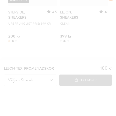
4.5
4.1
STEPSIDE,
LEJON,
LE
SNEAKERS
SNEAKERS
S
URSPRUNGLIGT PRIS: 399 KR
CLEAN
B
200 kr
399 kr
29
100 kr
Pris
:
LEJON-TEX, PROMENADSKOR
100 kr
Välj en
Storlek
EJ I LAGER