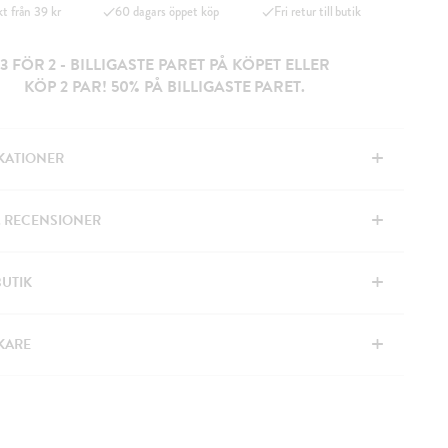
kt från 39 kr
60 dagars öppet köp
Fri retur till butik
3 FÖR 2 - BILLIGASTE PARET PÅ KÖPET ELLER
KÖP 2 PAR! 50% PÅ BILLIGASTE PARET.
+
IKATIONER
+
& RECENSIONER
+
BUTIK
+
KARE