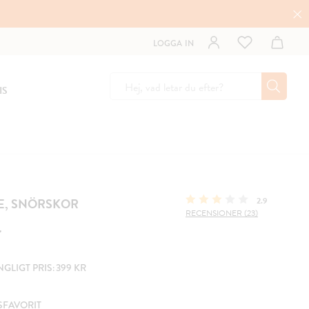
LOGGA IN
IS
E, SNÖRSKOR
2.9
RECENSIONER (23)
r
LIGT PRIS: 399 KR
SFAVORIT