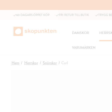
60 DAGARS ÖPPET KÖP
FRI RETUR TILL BUTIK
TRYGG B
DAMSKOR
HERRS
VARUMÄRKEN
Hem
Herrskor
Snörskor
Carl