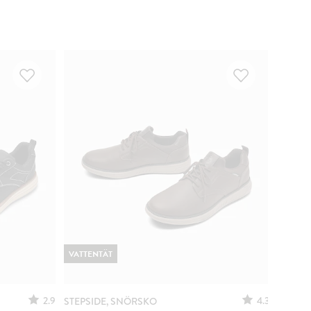
VATTENTÄT
2.9
4.3
STEPSIDE, SNÖRSKO