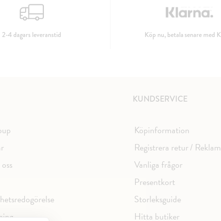
2-4 dagars leveranstid
Köp nu, betala senare med K
KUNDSERVICE
oup
Köpinformation
ar
Registrera retur / Rekla
 oss
Vanliga frågor
Presentkort
ghetsredogörelse
Storleksguide
ning
Hitta butiker