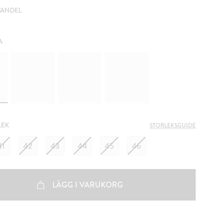
VANDEL
A
LEK
STORLEKSGUIDE
41
42
43
44
45
46
LÄGG I VARUKORG