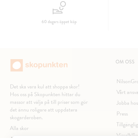
60 dagars öppet köp
OM OSS
NilsonGr
Det ska vara kul att shoppa skor!
Vårt ansv
Hos oss på Skopunkten hittar du
massor att välja på till priser som gör
Jobba hos
det ännu roligare att uppdatera
Press
skogarderoben.
Tillgängli
Alla skor
Visselblås