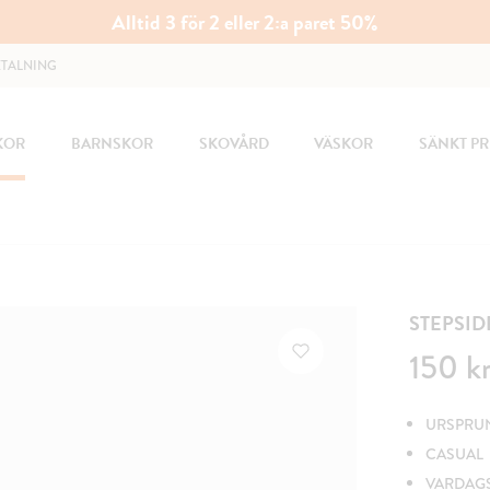
Alltid 3 för 2 eller 2:a paret 50%
ETALNING
KOR
BARNSKOR
SKOVÅRD
VÄSKOR
SÄNKT PR
STEPSID
Pris
:
150 kr
150 k
URSPRUNG
CASUAL
VARDAG