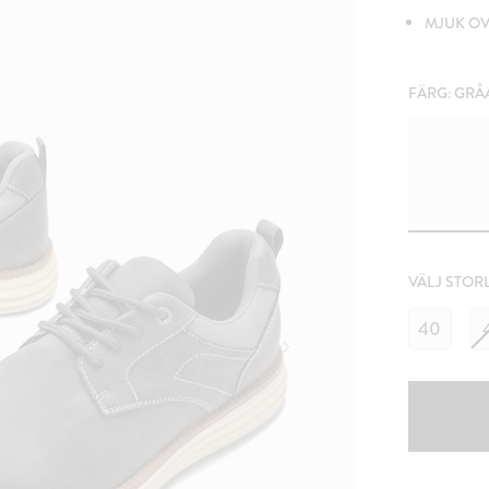
MJUK O
FÄRG:
GRÅ
VÄLJ STOR
40