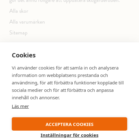
Alla skor
Alla varumärken
Sitemap
Cookies
FÖLJ OSS PÅ SOCIALA MEDIER
Vi använder cookies för att samla in och analysera
information om webbplatsens prestanda och
användning, för att förbättra funktioner kopplade till
sociala medier och för att förbättra och anpassa
dinsko.se
SE MER SKOR:
innehåll och annonser.
Läs mer
ACCEPTERA COOKIES
Inställningar för cookies