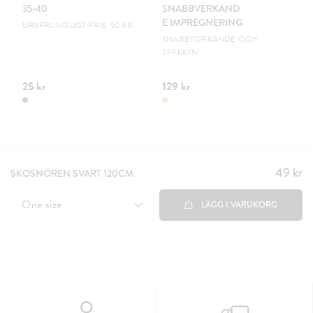
35-40
SNABBVERKAND
M
E IMPREGNERING
S
URSPRUNGLIGT PRIS: 50 KR
SNABBTORKANDE OCH
MÄ
EFFEKTIV
25 kr
129 kr
19
49 kr
Pris
:
SKOSNÖREN SVART 120CM
49 kr
One size
LÄGG I VARUKORG