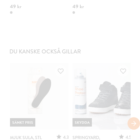
49 kr
49 kr
49
DU KANSKE OCKSÅ GILLAR
SÄNKT PRIS
SKYDDA
4.3
4.5
MJUK SULA, STL
SPRINGYARD,
SP