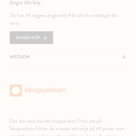
Ångra ditt köp
Du har 14 dagars ångerrätt från att du mottagit din
vara.
ÅNGRA KÖP
+
MEDLEM
Det ska vara kul att shoppa skor! Hos oss på
Skopunkten hittar du massor att välja på till priser som
gör det ännu roligare att uppdatera skogarderoben.