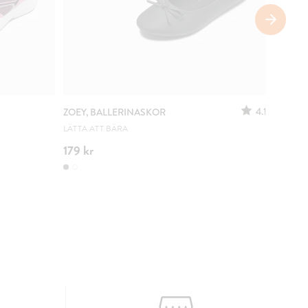
SÄNKT 
4.1
ZOEY, BALLERINASKOR
ZOEY, 
LÄTTA ATT BÄRA
URSPRUN
179 kr
100 kr