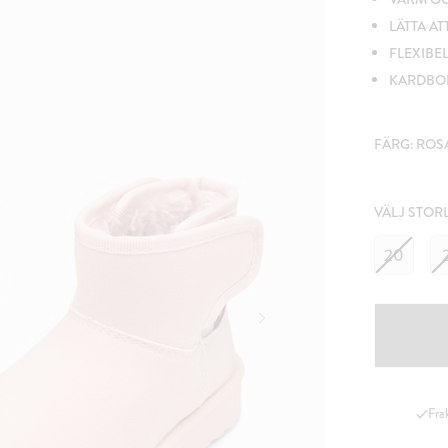
LÄTTA AT
FLEXIBE
KARDBOR
FÄRG:
ROS
VÄLJ STOR
20
Fra