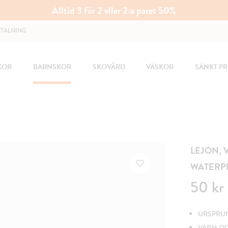
Alltid 3 för 2 eller 2:a paret 50%
ETALNING
KOR
BARNSKOR
SKOVÅRD
VÄSKOR
SÄNKT PR
LEJON,
WATERP
Pris
:
50 kr
50 kr
URSPRUN
VARM O