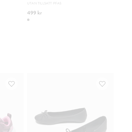
UTAN TILLSATT PFAS
EXTRA S
499 kr
449 k