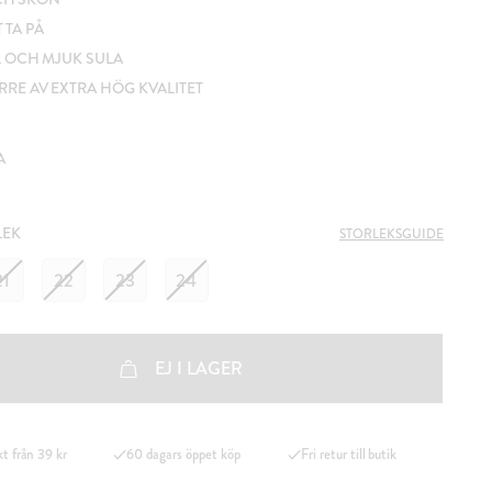
T TA PÅ
L OCH MJUK SULA
RE AV EXTRA HÖG KVALITET
A
LEK
STORLEKSGUIDE
21
22
23
24
EJ I LAGER
kt från 39 kr
60 dagars öppet köp
Fri retur till butik