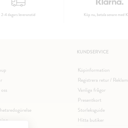
2-4 dagars leveranstid
Köp nu, betala senare med K
KUNDSERVICE
oup
Köpinformation
ar
Registrera retur / Rekla
 oss
Vanliga frågor
Presentkort
ghetsredogörelse
Storleksguide
ning
Hitta butiker