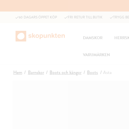
60 DAGARS ÖPPET KÖP
FRI RETUR TILL BUTIK
TRYGG B
DAMSKOR
HERRS
VARUMÄRKEN
Hem
Barnskor
Boots och kängor
Boots
Asta