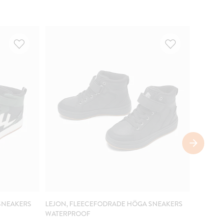
VATTE
SNEAKERS
LEJON, FLEECEFODRADE HÖGA SNEAKERS
LEJON
WATERPROOF
WATER