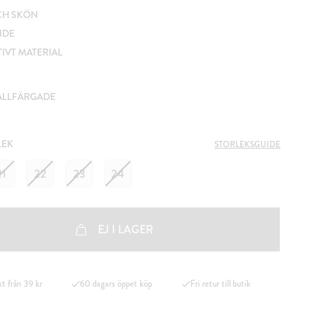
CH SKÖN
NDE
IVT MATERIAL
ALLFÄRGADE
LEK
STORLEKSGUIDE
21
22
23
24
EJ I LAGER
kt från 39 kr
60 dagars öppet köp
Fri retur till butik