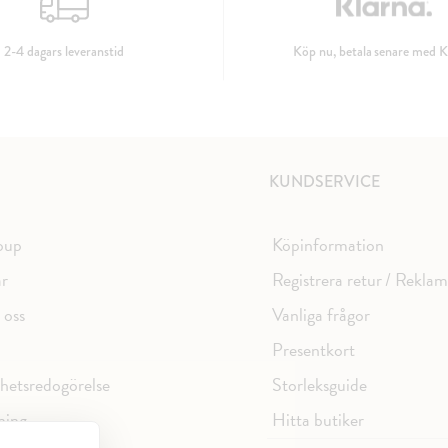
2-4 dagars leveranstid
Köp nu, betala senare med K
KUNDSERVICE
oup
Köpinformation
ar
Registrera retur / Rekla
 oss
Vanliga frågor
Presentkort
ghetsredogörelse
Storleksguide
ning
Hitta butiker