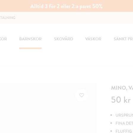
Alltid 3 för 2 eller 2:a paret 50%
ETALNING
KOR
BARNSKOR
SKOVÅRD
VÄSKOR
SÄNKT PR
MINO, 
Pris
:
50 kr
50 kr
URSPRUNG
FINA DE
FLUFFIG