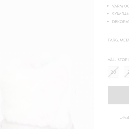
VARM O
SKIMRA
DEKORAT
FÄRG:
MET
VÄLJ STOR
20
Fra