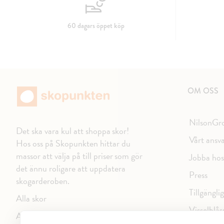
60 dagars öppet köp
OM OSS
NilsonGr
Det ska vara kul att shoppa skor!
Vårt ansv
Hos oss på Skopunkten hittar du
massor att välja på till priser som gör
Jobba hos
det ännu roligare att uppdatera
Press
skogarderoben.
Tillgängli
Alla skor
Visselblås
Alla varumärken