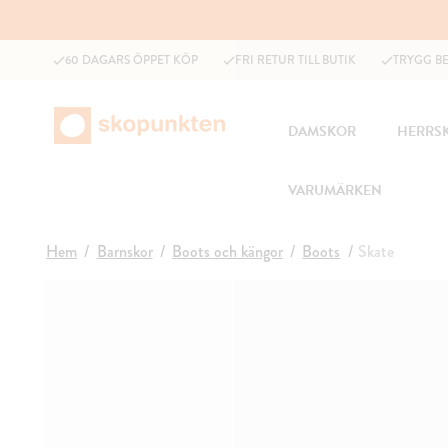
60 DAGARS ÖPPET KÖP
FRI RETUR TILL BUTIK
TRYGG B
DAMSKOR
HERRS
VARUMÄRKEN
Hem
Barnskor
Boots och kängor
Boots
Skate