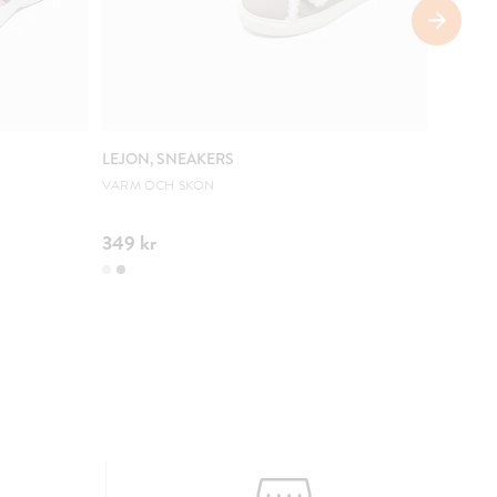
SÄNKT 
LEJON, SNEAKERS
ZOEY, 
VARM OCH SKÖN
URSPRUN
349 kr
100 kr