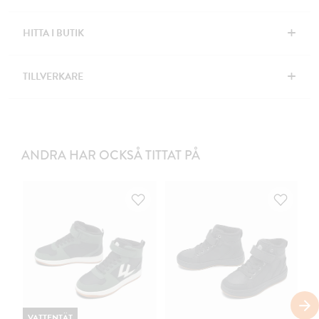
+
HITTA I BUTIK
+
TILLVERKARE
ANDRA HAR OCKSÅ TITTAT PÅ
VATTENTÄT
V