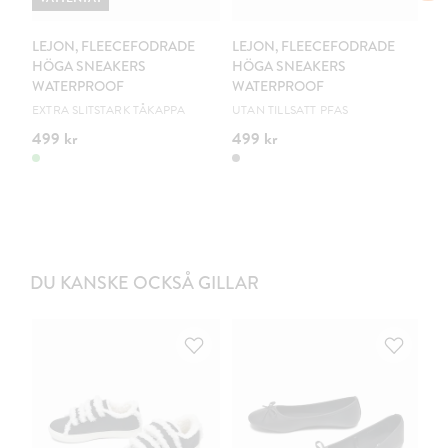
LEJON, FLEECEFODRADE
LEJON, FLEECEFODRADE
L
HÖGA SNEAKERS
HÖGA SNEAKERS
H
WATERPROOF
WATERPROOF
W
EXTRA SLITSTARK TÅKAPPA
UTAN TILLSATT PFAS
EX
499 kr
499 kr
44
DU KANSKE OCKSÅ GILLAR