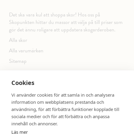
Det ska vara kul att shoppa skor! Hos oss på
Skopunkten hittar du massor att välja på till priser som
gör det ännu roligare att uppdatera skogarderoben.
Alla skor
Alla varumärken
Sitemap
Cookies
FÖLJ OSS PÅ SOCIALA MEDIER
Vi använder cookies för att samla in och analysera
information om webbplatsens prestanda och
användning, för att förbättra funktioner kopplade till
sociala medier och för att förbättra och anpassa
dinsko.se
SE MER SKOR:
innehåll och annonser.
Läs mer