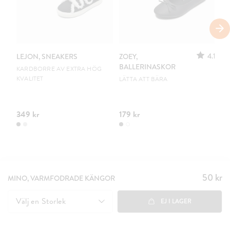
S
4.1
LEJON, SNEAKERS
ZOEY,
ZO
BALLERINASKOR
B
KARDBORRE AV EXTRA HÖG
KVALITET
LÄTTA ATT BÄRA
UR
349 kr
179 kr
10
50 kr
Pris
:
MINO, VARMFODRADE KÄNGOR
50 kr
Välj en
Storlek
EJ I LAGER