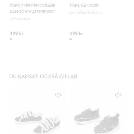
ZOEY, FLEECEFODRADE
ZOEY, KÄNGOR
Z
KÄNGOR WATERPROOF
K
GREPPSÄKER SULA
SKIMRANDE
CO
499 kr
499 kr
49
DU KANSKE OCKSÅ GILLAR