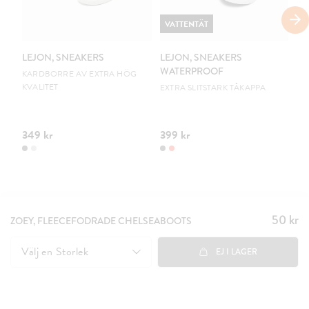
VATTENTÄT
V
LEJON, SNEAKERS
LEJON, SNEAKERS
LE
WATERPROOF
W
KARDBORRE AV EXTRA HÖG
KVALITET
EXTRA SLITSTARK TÅKAPPA
EX
349 kr
399 kr
39
50 kr
Pris
:
ZOEY, FLEECEFODRADE CHELSEABOOTS
50 kr
Välj en
Storlek
EJ I LAGER