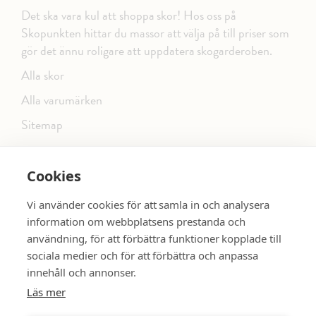
Det ska vara kul att shoppa skor! Hos oss på
Skopunkten hittar du massor att välja på till priser som
gör det ännu roligare att uppdatera skogarderoben.
Alla skor
Alla varumärken
Sitemap
Cookies
FÖLJ OSS PÅ SOCIALA MEDIER
Vi använder cookies för att samla in och analysera
information om webbplatsens prestanda och
användning, för att förbättra funktioner kopplade till
sociala medier och för att förbättra och anpassa
dinsko.se
SE MER SKOR:
innehåll och annonser.
Läs mer