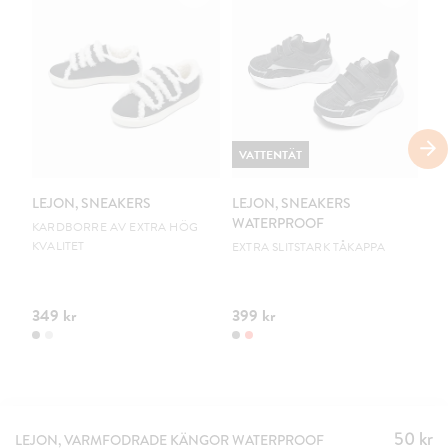
VATTENTÄT
V
LEJON, SNEAKERS
LEJON, SNEAKERS
LE
WATERPROOF
W
KARDBORRE AV EXTRA HÖG
KVALITET
EXTRA SLITSTARK TÅKAPPA
EX
349 kr
399 kr
39
50 kr
Pris
:
LEJON, VARMFODRADE KÄNGOR WATERPROOF