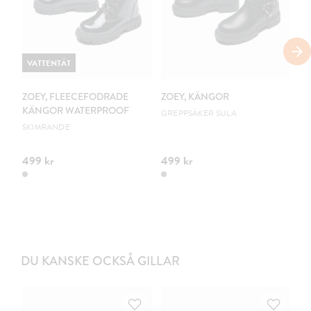
VATTENTÄT
ZOEY, FLEECEFODRADE
ZOEY, KÄNGOR
L
KÄNGOR WATERPROOF
G
GREPPSÄKER SULA
SKIMRANDE
PV
499 kr
499 kr
34
DU KANSKE OCKSÅ GILLAR