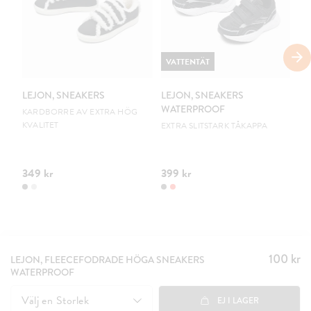
VATTENTÄT
V
LEJON, SNEAKERS
LEJON, SNEAKERS
LE
WATERPROOF
W
KARDBORRE AV EXTRA HÖG
KVALITET
EXTRA SLITSTARK TÅKAPPA
EX
349 kr
399 kr
39
100 kr
Pris
:
LEJON, FLEECEFODRADE HÖGA SNEAKERS
WATERPROOF
100 kr
Välj en
Storlek
EJ I LAGER