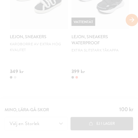
VATTENTÄT
V
LEJON, SNEAKERS
LEJON, SNEAKERS
LE
WATERPROOF
W
KARDBORRE AV EXTRA HÖG
KVALITET
EXTRA SLITSTARK TÅKAPPA
EX
349 kr
399 kr
39
100 kr
Pris
:
MINO, LÄRA-GÅ-SKOR
100 kr
Välj en
Storlek
EJ I LAGER