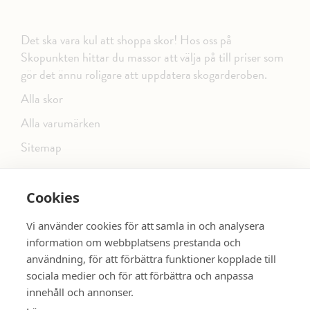
Det ska vara kul att shoppa skor! Hos oss på
Skopunkten hittar du massor att välja på till priser som
gör det ännu roligare att uppdatera skogarderoben.
Alla skor
Alla varumärken
Sitemap
Cookies
FÖLJ OSS PÅ SOCIALA MEDIER
Vi använder cookies för att samla in och analysera
information om webbplatsens prestanda och
användning, för att förbättra funktioner kopplade till
sociala medier och för att förbättra och anpassa
dinsko.se
SE MER SKOR:
innehåll och annonser.