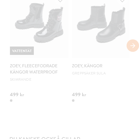
VATTENTÄT
ZOEY, FLEECEFODRADE
ZOEY, KÄNGOR
Z
KÄNGOR WATERPROOF
K
GREPPSÄKER SULA
SKIMRANDE
CO
499 kr
499 kr
49