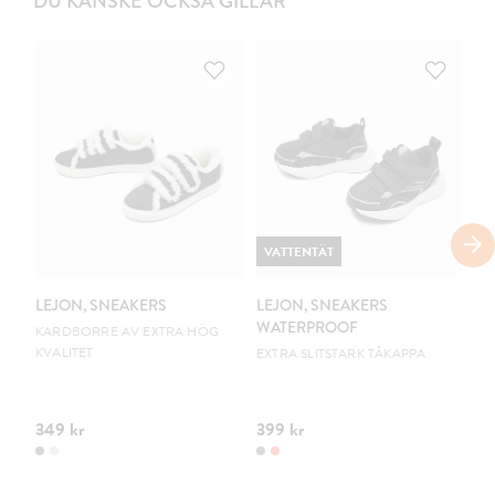
DU KANSKE OCKSÅ GILLAR
VATTENTÄT
V
LEJON, SNEAKERS
LEJON, SNEAKERS
LE
WATERPROOF
W
KARDBORRE AV EXTRA HÖG
KVALITET
EXTRA SLITSTARK TÅKAPPA
EX
349 kr
399 kr
39