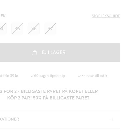
LEK
STORLEKSGUIDE
34
35
36
37
EJ I LAGER
kt från 39 kr
60 dagars öppet köp
Fri retur till butik
3 FÖR 2 - BILLIGASTE PARET PÅ KÖPET ELLER
KÖP 2 PAR! 50% PÅ BILLIGASTE PARET.
+
IKATIONER