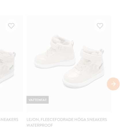
VATTENTÄT
VATTE
SNEAKERS
LEJON, FLEECEFODRADE HÖGA SNEAKERS
LEJON
WATERPROOF
WATER