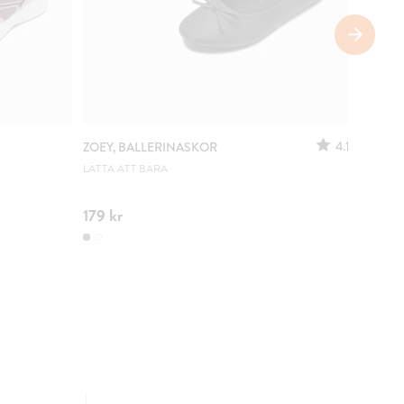
SÄNKT 
4.1
ZOEY, BALLERINASKOR
ZOEY, 
LÄTTA ATT BÄRA
URSPRUN
179 kr
100 kr