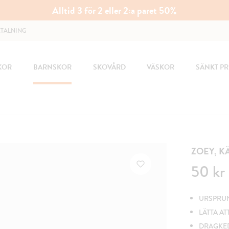
Alltid 3 för 2 eller 2:a paret 50%
ETALNING
KOR
BARNSKOR
SKOVÅRD
VÄSKOR
SÄNKT PR
ZOEY, 
Pris
:
50 kr
50 kr
URSPRUN
LÄTTA AT
DRAGKED