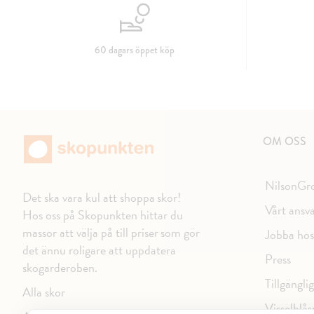
60 dagars öppet köp
OM OSS
NilsonGr
Det ska vara kul att shoppa skor!
Vårt ansv
Hos oss på Skopunkten hittar du
massor att välja på till priser som gör
Jobba hos
det ännu roligare att uppdatera
Press
skogarderoben.
Tillgängli
Alla skor
Visselblås