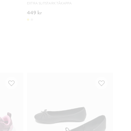
EXTRA SLITSTARK TÅKAPPA
UTAN TI
449 kr
499 k