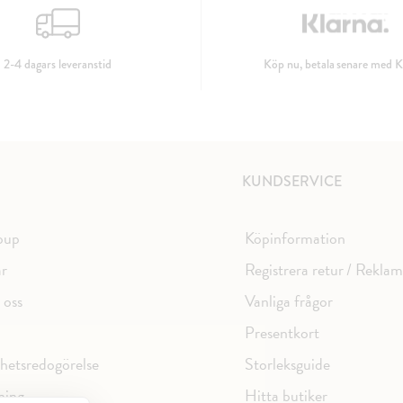
2-4 dagars leveranstid
Köp nu, betala senare med K
KUNDSERVICE
oup
Köpinformation
ar
Registrera retur / Rekla
 oss
Vanliga frågor
Presentkort
ghetsredogörelse
Storleksguide
ning
Hitta butiker