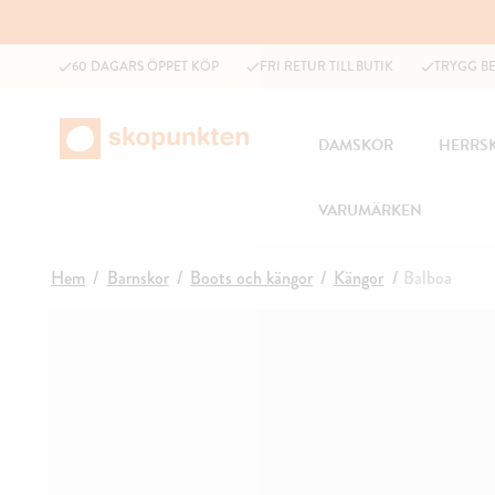
60 DAGARS ÖPPET KÖP
FRI RETUR TILL BUTIK
TRYGG B
DAMSKOR
HERRS
VARUMÄRKEN
Hem
Barnskor
Boots och kängor
Kängor
Balboa