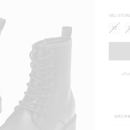
VÄLJ STOR
33
Fra
SPECIF