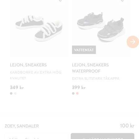
VATTENTÄT
V
LEJON, SNEAKERS
LEJON, SNEAKERS
LE
WATERPROOF
W
KARDBORRE AV EXTRA HÖG
KVALITET
EXTRA SLITSTARK TÅKAPPA
EX
349 kr
399 kr
39
100 kr
Pris
:
ZOEY, SANDALER
100 kr