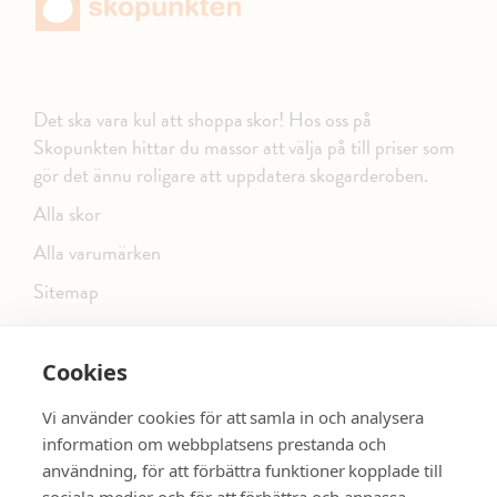
Det ska vara kul att shoppa skor! Hos oss på
Skopunkten hittar du massor att välja på till priser som
gör det ännu roligare att uppdatera skogarderoben.
Alla skor
Alla varumärken
Sitemap
Cookies
FÖLJ OSS PÅ SOCIALA MEDIER
Vi använder cookies för att samla in och analysera
information om webbplatsens prestanda och
användning, för att förbättra funktioner kopplade till