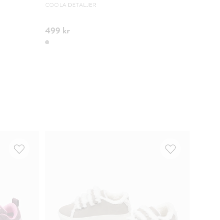
WATER
COOLA DETALJER
EXTRA S
499 kr
449 k