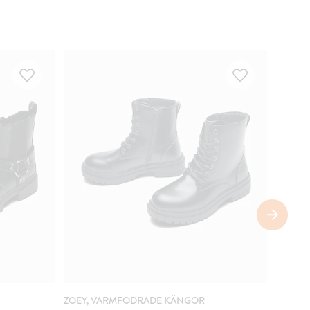
VATTE
ZOEY, VARMFODRADE KÄNGOR
LEJON