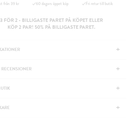
kt från 39 kr
60 dagars öppet köp
Fri retur till butik
3 FÖR 2 - BILLIGASTE PARET PÅ KÖPET ELLER
KÖP 2 PAR! 50% PÅ BILLIGASTE PARET.
+
IKATIONER
+
& RECENSIONER
+
BUTIK
+
KARE