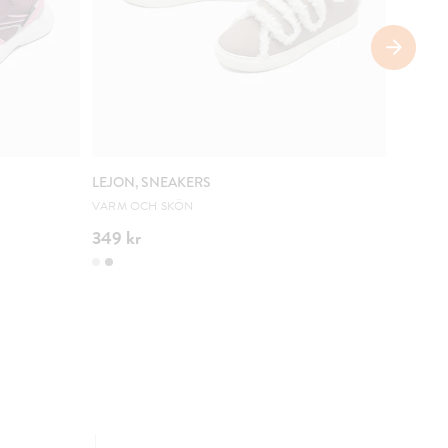
SÄNKT 
LEJON, SNEAKERS
ZOEY, 
VARM OCH SKÖN
URSPRUN
349 kr
100 kr