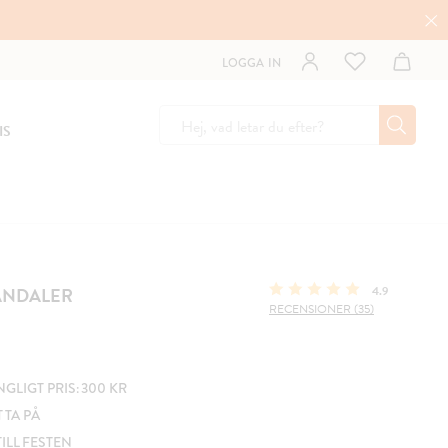
LOGGA IN
IS
ANDALER
4.9
RECENSIONER (35)
GLIGT PRIS: 300 KR
T TA PÅ
ILL FESTEN