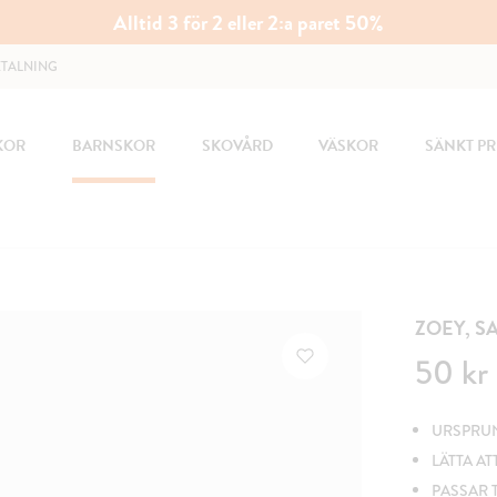
Alltid 3 för 2 eller 2:a paret 50%
ETALNING
KOR
BARNSKOR
SKOVÅRD
VÄSKOR
SÄNKT PR
ZOEY, S
Pris
:
50 kr
50 kr
URSPRUN
LÄTTA AT
PASSAR T