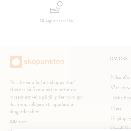
60 dagars öppet köp
OM OSS
NilsonGr
Det ska vara kul att shoppa skor!
Vårt ansv
Hos oss på Skopunkten hittar du
massor att välja på till priser som gör
Jobba hos
det ännu roligare att uppdatera
Press
skogarderoben.
Tillgängli
Alla skor
Visselblås