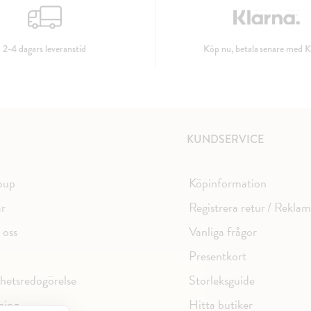
2-4 dagars leveranstid
Köp nu, betala senare med K
KUNDSERVICE
oup
Köpinformation
ar
Registrera retur / Rekla
 oss
Vanliga frågor
Presentkort
ghetsredogörelse
Storleksguide
ning
Hitta butiker