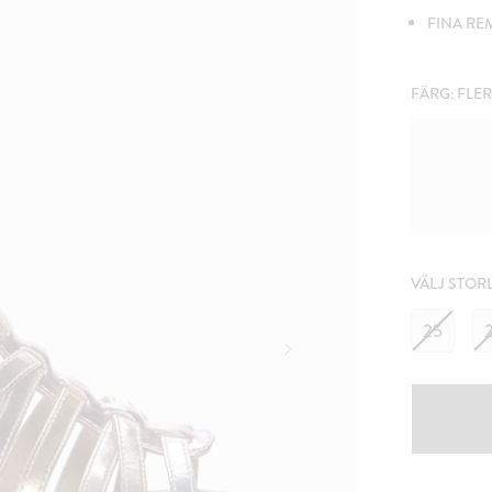
FINA R
FÄRG:
FLE
VÄLJ STOR
25