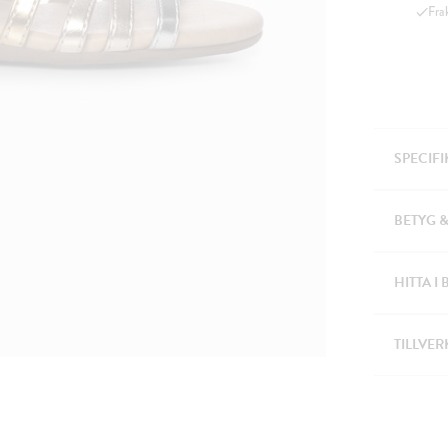
Fra
SPECIF
BETYG 
HITTA I 
TILLVER