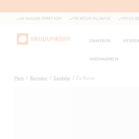
60 DAGARS ÖPPET KÖP
FRI RETUR TILL BUTIK
TRYGG B
DAMSKOR
HERRS
VARUMÄRKEN
Hem
Barnskor
Sandaler
Ziz Rome