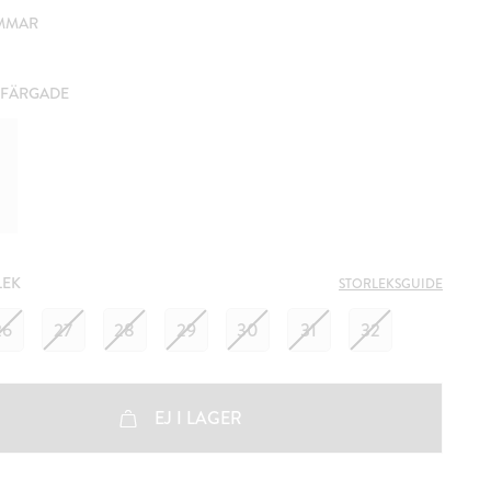
EMMAR
RFÄRGADE
LEK
STORLEKSGUIDE
26
27
28
29
30
31
32
EJ I LAGER