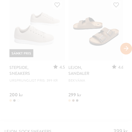
SÄNKT PRIS
4.5
4.6
STEPSIDE,
LEJON,
LE
SNEAKERS
SANDALER
S
URSPRUNGLIGT PRIS: 399 KR
BEKVÄMA
CL
200 kr
299 kr
39
399 kr
Pris
:
LEJON, SOCK SNEAKERS