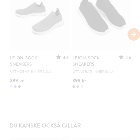
S
4.6
4.6
LEJON, SOCK
LEJON, SOCK
ST
SNEAKERS
SNEAKERS
S
UTTAGBAR INNERSULA
UTTAGBAR INNERSULA
UR
399 kr
399 kr
20
DU KANSKE OCKSÅ GILLAR